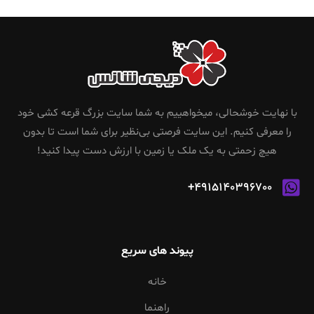
با نهایت خوشحالی، میخواهییم به شما سایت بزرگ قرعه کشی خود
را معرفی کنیم. این سایت فرصتی بی‌نظیر برای شما است تا بدون
هیچ زحمتی به یک ملک یا زمین با ارزش دست پیدا کنید!
4915140396700+
پیوند های سریع
خانه
راهنما