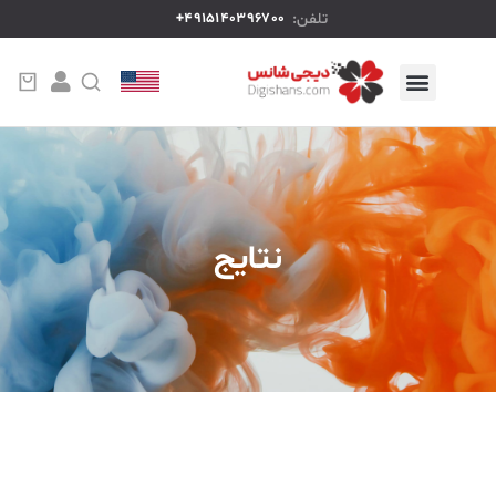
تلفن:
4915140396700+
نتایج