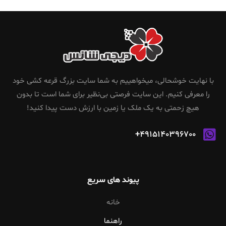
با نهایت خوشحالی، میخواهییم به شما سایت بزرگ قرعه کشی خود
را معرفی کنیم. این سایت فرصتی بی‌نظیر برای شما است تا بدون
هیچ زحمتی به یک ملک یا زمین با ارزش دست پیدا کنید!
4915140396700+
پیوند های سریع
خانه
راهنما