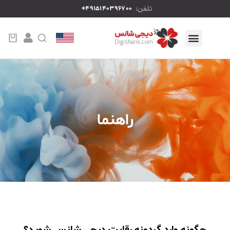
تلفن:
4915140396700+
راهنما